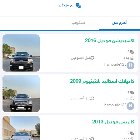
محادثة
العروض
سكوب
اكسبديشن موديل 2016
3
جده
قبل أسبوعين
hamoude123
H
كاديلاك اسكاليد بلاتينيوم 2009
7
جده
قبل أسبوعين
hamoude123
H
كابريس موديل 2013
2
جده
قبل أسبوعين