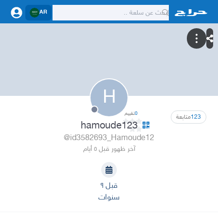
AR
H
0
تقييم
123
متابعة
hamoude123
@id3582693_Hamoude12
آخر ظهور قبل ٥ أيام
قبل ٩
سنوات