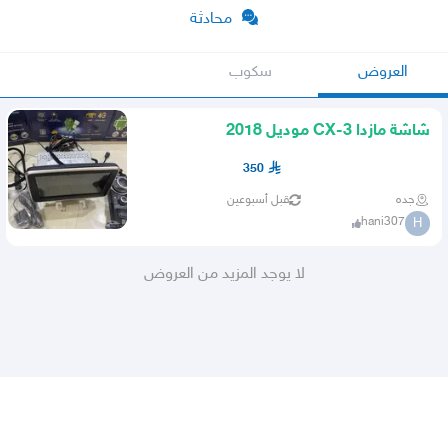
محادثة
العروض
سكوب
شاشة مازدا CX-3 موديل 2018
350
جده
قبل أسبوعين
hani307
H
لا يوجد المزيد من العروض