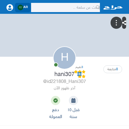
AR
H
3
تقييم
8
متابعة
hani307
@id221808_Hani307
آخر ظهور الآن
قبل ١٥
دفع
سنة
العمولة