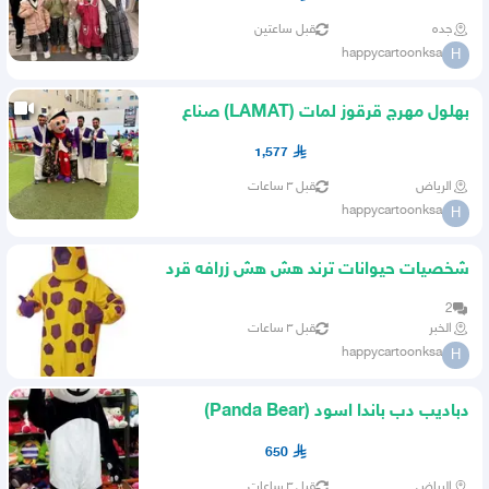
جده
قبل ساعتين
happycartoonksa
H
بهلول مهرج قرقوز لمات (LAMAT) صناع
سعاده عشوائيات اللماتيون
1,577
الرياض
قبل ٣ ساعات
happycartoonksa
H
شخصيات حيوانات ترند هش هش زرافه قرد
ارنب جمل تميمه فهد
2
الخبر
قبل ٣ ساعات
happycartoonksa
H
دباديب دب باندا اسود (Panda Bear)
دبدوب بنده كيوت الجاهز
650
الرياض
قبل ٣ ساعات