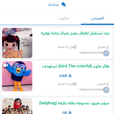
محادثة
العروض
سكوب
نجد تستقبل اطفال بفرح بمركز رعايه نهاريه
(متلازمه) فرحه عيد
طبرجل
قبل ٢٨ دقيقة
happycartoonksa
H
طائر ملون (bird The colorful) تستهدف
شركات الترفيه بالمملكه
2,600
الرياض
قبل ٣٤ دقيقة
happycartoonksa
H
سوبر هيرو دعسوقه بطله خارقه (ladybug)
خنفساء منقطه بالاسود
750