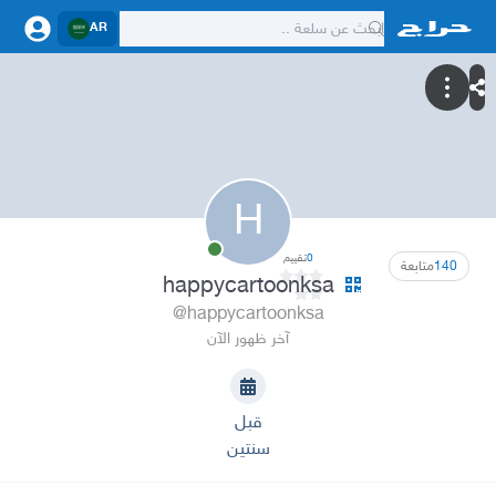
AR
H
0
تقييم
140
متابعة
happycartoonksa
@happycartoonksa
آخر ظهور الآن
قبل
سنتين