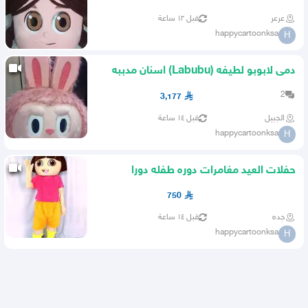
عرعر
قبل ١٢ ساعة
happycartoonksa
H
دمى لابوبو لطيفه (Labubu) اسنان مدببه
اذنين طويلتين وجه عابس
2
3,177
الجبيل
قبل ١٤ ساعة
happycartoonksa
H
حفلات العيد مغامرات دوره طفله دورا
(Dora) وصديقها قرد موزو
750
جده
قبل ١٤ ساعة
happycartoonksa
H