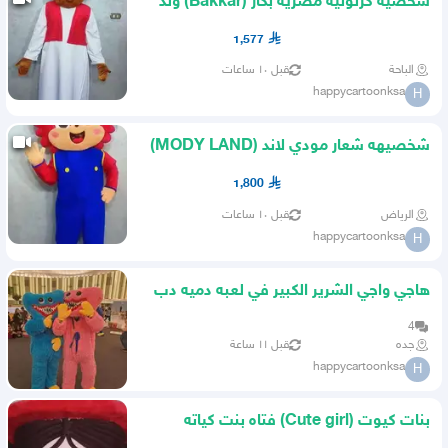
شخصيه كرتونيه مصريه بكار (Bakkar) ولد
مصري جنوبي بشهر رمضان
1,577
الباحة
قبل ١٠ ساعات
happycartoonksa
H
شخصيهه شعار مودي لاند (MODY LAND)
بالرياض للمرح ولعب الاطفال
1,800
الرياض
قبل ١٠ ساعات
happycartoonksa
H
هاجي واجي الشرير الكبير في لعبه دميه دب
بلون ازرق اسنان حاده
4
جده
قبل ١١ ساعة
happycartoonksa
H
بنات كيوت (Cute girl) فتاه بنت كياته
فستان ترتدي قبعه حمراء