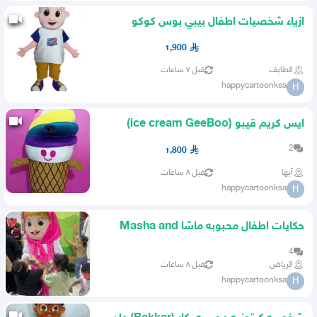
ازياء شخصيات اطفال بيبي بوس كوكو
ميلون بحلته جديده بفن داي
1,900
الطايف
قبل ٧ ساعات
happycartoonksa
H
ايس كريم قيبو (ice cream GeeBoo)
يسرسح القلب ترند اه يالندن
2
1,800
أبها
قبل ٨ ساعات
happycartoonksa
H
حكايات اطفال محبوبه ماشا Masha and
The Bear دب مدفيد عملاق
4
الرياض
قبل ٨ ساعات
happycartoonksa
H