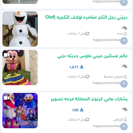
happycartoonksa
H
ديزني رجل الثلج مغامره اولاف الثلجيه (Olaf
Snowman) سنو مان
4
جده
قبل ٦ ساعات
happycartoonksa
H
عالم فساتين ميني ماوس حديثه دزني
الكلاسيكيه (Disney classic)
2
1,577
خميس مشيط
قبل ٧ ساعات
happycartoonksa
H
يشارك هابي كرتونز المملكة فرحه تصوير
فعاليات ايفنت العملاء
1
750
الرياض
قبل ٧ ساعات
happycartoonksa
H