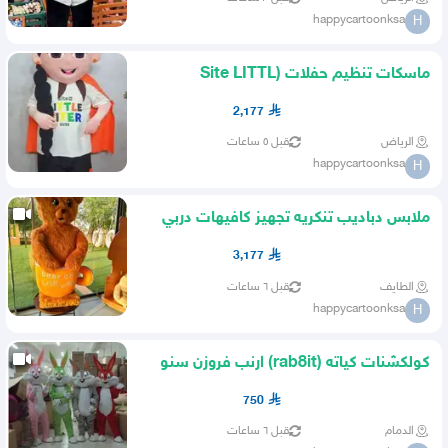
happycartoonksa
H
ماسكات تنظيم حفلات (Site LITTL
SITER) نستهدف فرق الترفيهيه
2,177
الرياض
قبل ٥ ساعات
happycartoonksa
H
ملابس دباديب تنكريه تجهيز كافيهات دربي
بوفيهات مطاعم ايسكريم
3,177
الطايف
قبل ٦ ساعات
happycartoonksa
H
كولكشنات كياته (rab8it) ارنب فروزن سنو
مان اولاف رجل الثلج
750
الدمام
قبل ٦ ساعات