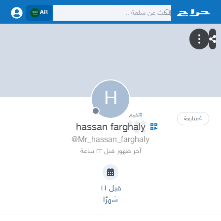
AR
H
0
تقييم
4
متابعة
hassan farghaly
@Mr_hassan_farghaly
آخر ظهور قبل ٢٢ ساعة
قبل ١١
شهرًا