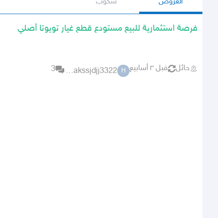
العروض
سكوب
فرصة استثمارية للبيع مستودع قطع غيار تويوتا أصلي
حائل
قبل ٣ أسابيع
3
hddhhsjakssjdjj3322
H