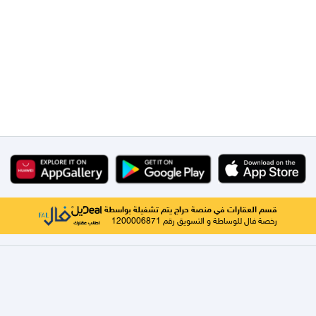
قسم العقارات في منصة حراج يتم تشغيلة بواسطة
رخصة فال للوساطة و التسويق رقم 1200006871