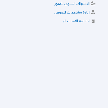
الاشتراك السنوي للمتجر
زيادة مشاهدات العروض
اتفاقية الاستخدام
خدمة الشراء الموثوق
توثيق المتجر و إضافة التراخيص
مركز الأمان
نظام التقييم
نظام الخصم
الحسابات والأرقام الموقوفة
قائمة السلع والعروض الممنوعة
الأسئلة الشائعة
سياسة الخصوصية