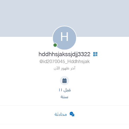
H
hddhhsjakssjdjj3322
@id2070045_Hddhhsjak
آخر ظهور الآن
قبل ١١
سنة
محادثة