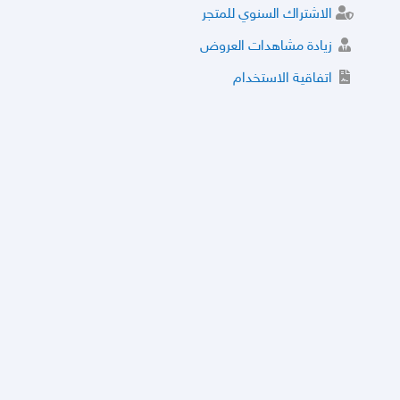
الاشتراك السنوي للمتجر
زيادة مشاهدات العروض
اتفاقية الاستخدام
خدمة الشراء الموثوق
توثيق المتجر و إضافة التراخيص
مركز الأمان
نظام التقييم
نظام الخصم
الحسابات والأرقام الموقوفة
قائمة السلع والعروض الممنوعة
الأسئلة الشائعة
سياسة الخصوصية