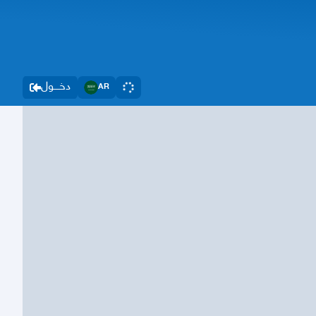
دخــــول
AR