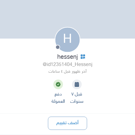
H
hessenj
@id12351404_Hessenj
آخر ظهور قبل ٤ ساعات
قبل ٧
دفع
سنوات
العمولة
أضف تقييم