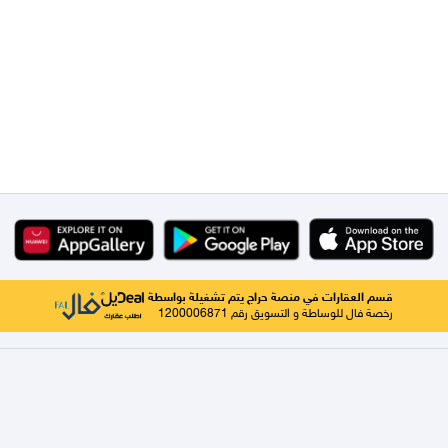
قسم العقارات في منصة حراج يتم تشغيلة بواسطة
رخصة فال للوساطة و التسويق رقم 1200006871