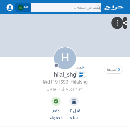
AR
H
0
تقييم
10
متابعة
hilal_shg
@id1191590_Hilalshg
آخر ظهور قبل أسبوعين
قبل ١٢
دفع
سنة
العمولة