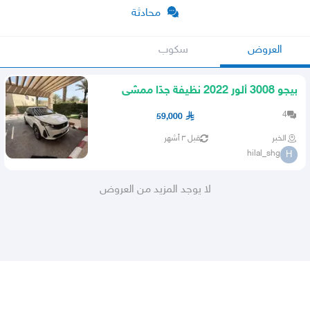
محادثة
العروض
سكوب
بيجو 3008 ألور 2022 نظيفة جدًا ممشى
قليل 43 ألف
4
59,000
الخبر
قبل ٣ أشهر
hilal_shg
H
لا يوجد المزيد من العروض