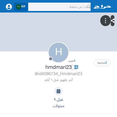
AR
H
0
تقييم
2
متابعة
hmdmari23
@id4086734_Hmdmari23
آخر ظهور قبل ٦ أيام
قبل ٩
سنوات