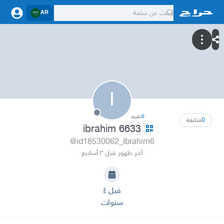
AR
I
0
تقييم
0
متابعة
ibrahim 6633
@id18530062_Ibrahim6
آخر ظهور قبل ٣ أسابيع
قبل ٤
سنوات