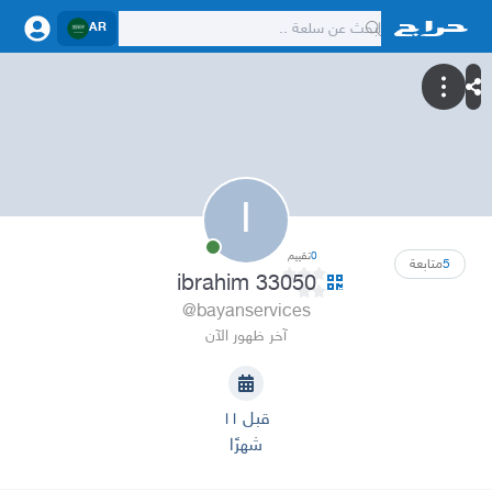
AR
I
0
تقييم
5
متابعة
ibrahim 33050
@bayanservices
آخر ظهور الآن
قبل ١١
شهرًا