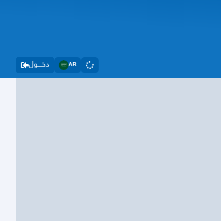
دخــــول
AR