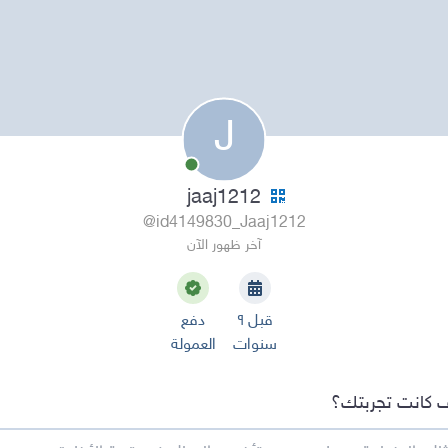
J
jaaj1212
@id4149830_Jaaj1212
آخر ظهور الآن
قبل ٩
دفع
سنوات
العمولة
 كانت تجربتك؟