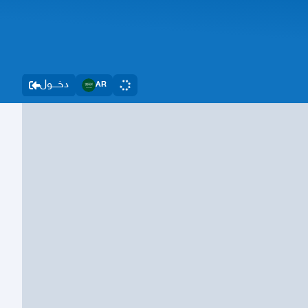
دخــــول
AR