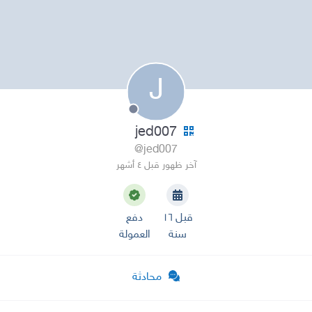
J
jed007
@jed007
آخر ظهور قبل ٤ أشهر
قبل ١٦
دفع
سنة
العمولة
محادثة