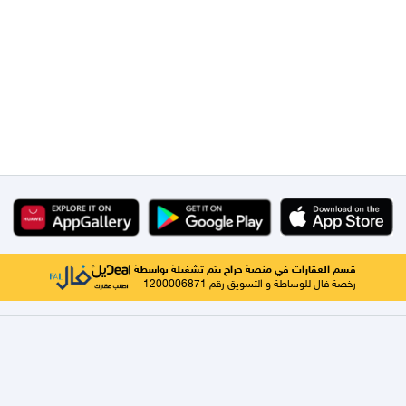
قسم العقارات في منصة حراج يتم تشغيلة بواسطة
رخصة فال للوساطة و التسويق رقم 1200006871