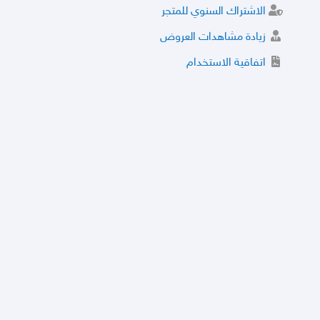
الاشتراك السنوي للمتجر
زيادة مشاهدات العروض
اتفاقية الاستخدام
خدمة الشراء الموثوق
توثيق المتجر و إضافة التراخيص
مركز الأمان
نظام التقييم
نظام الخصم
الحسابات والأرقام الموقوفة
قائمة السلع والعروض الممنوعة
الأسئلة الشائعة
سياسة الخصوصية