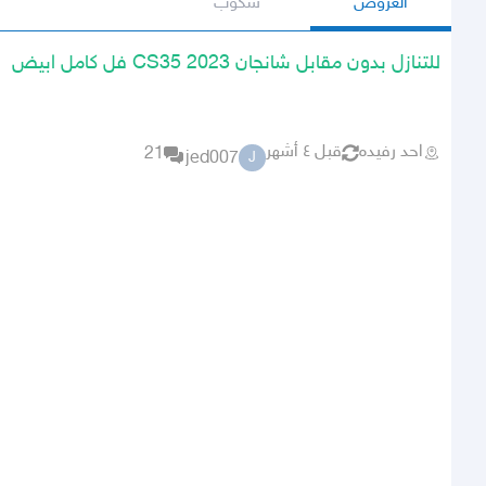
العروض
سكوب
للتنازل بدون مقابل شانجان CS35 2023 فل كامل ابيض
احد رفيده
قبل ٤ أشهر
21
jed007
J