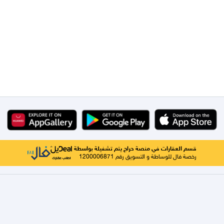
قسم العقارات في منصة حراج يتم تشغيلة بواسطة
رخصة فال للوساطة و التسويق رقم 1200006871