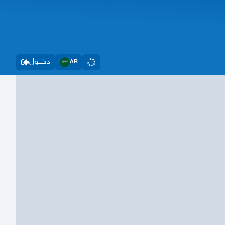
دخــــول
AR