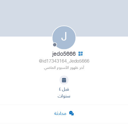
J
jedo5666
@id17343164_Jedo5666
آخر ظهور الأسبوع الماضي
قبل ٤
سنوات
محادثة