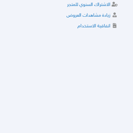
الاشتراك السنوي للمتجر
زيادة مشاهدات العروض
اتفاقية الاستخدام
خدمة الشراء الموثوق
توثيق المتجر و إضافة التراخيص
مركز الأمان
نظام التقييم
نظام الخصم
الحسابات والأرقام الموقوفة
قائمة السلع والعروض الممنوعة
الأسئلة الشائعة
سياسة الخصوصية