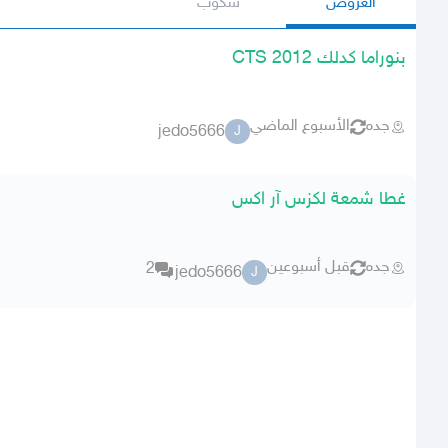
العروض
سكوب
بنوراما كدلك CTS 2012
جده
الأسبوع الماضي
jedo5666
J
غطا شمعة لكزس آر اكس
جده
قبل أسبوعين
2
jedo5666
J