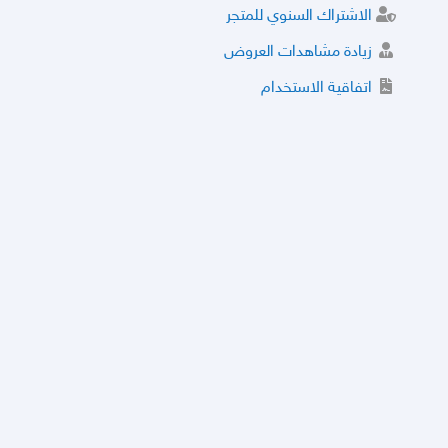
الاشتراك السنوي للمتجر
زيادة مشاهدات العروض
اتفاقية الاستخدام
خدمة الشراء الموثوق
توثيق المتجر و إضافة التراخيص
مركز الأمان
نظام التقييم
نظام الخصم
الحسابات والأرقام الموقوفة
قائمة السلع والعروض الممنوعة
الأسئلة الشائعة
سياسة الخصوصية