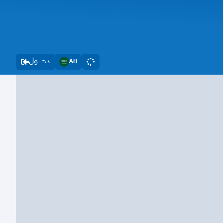
دخــــول
AR