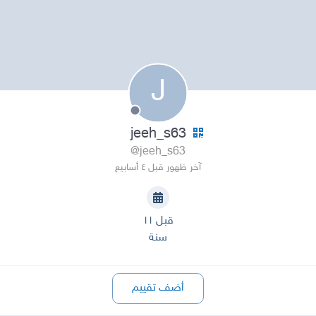
J
jeeh_s63
@jeeh_s63
آخر ظهور قبل ٤ أسابيع
قبل ١١
سنة
أضف تقييم