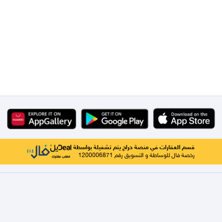
قسم العقارات في منصة حراج يتم تشغيلة بواسطة
رخصة فال للوساطة و التسويق رقم 1200006871