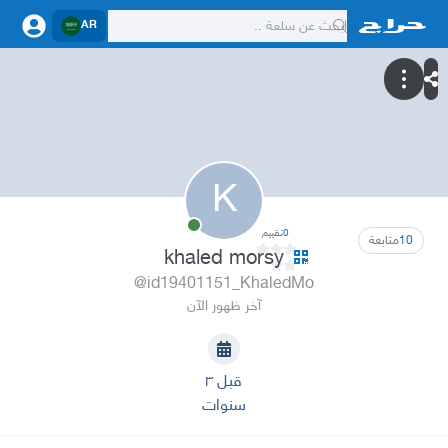
AR
K
0
تقييم
10
متابعة
khaled morsy
@id19401151_KhaledMo
آخر ظهور الآن
قبل ٣
سنوات