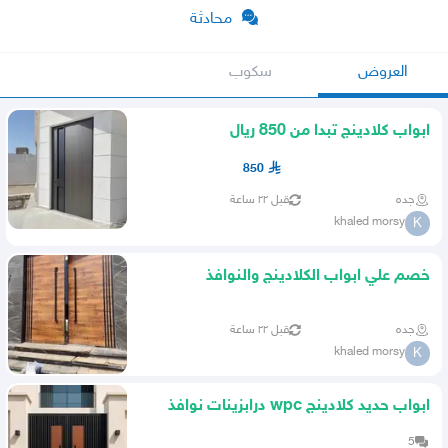
محادثة
العروض
سكوب
ابواب كلادينج تبدا من 850 ريال
850
جده
قبل ٢٢ ساعة
khaled morsy
K
خصم علي ابواب الكلادينج والنوافذ
الالمونيوم وابواب wpc
جده
قبل ٢٢ ساعة
khaled morsy
K
ابواب حديد كلادينج wpc درابزينات نوافذ
المونيوم
5