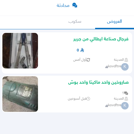
محادثة
العروض
سكوب
فرجال صناعة ايطالي من جرير
0
المدينة
أول أمس
kovdftre
K
صاروخين واحد ماكيتا واحد بوش
1
المدينة
قبل أسبوعين
kovdftre
K