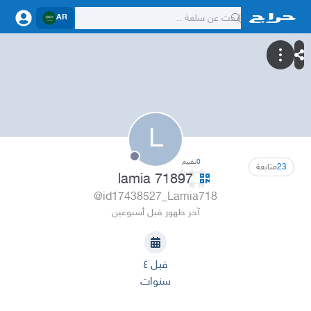
AR
L
0
تقييم
23
متابعة
lamia 71897
@id17438527_Lamia718
آخر ظهور قبل أسبوعين
قبل ٤
سنوات