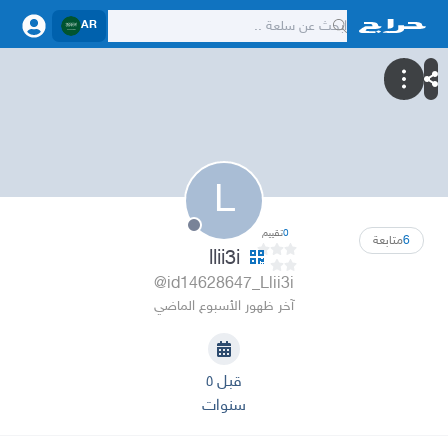
AR
L
0
تقييم
6
متابعة
llii3i
@id14628647_Llii3i
آخر ظهور الأسبوع الماضي
قبل ٥
سنوات