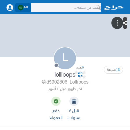
AR
L
0
تقييم
13
متابعة
lollipops
@id5902806_Lollipops
آخر ظهور قبل ٣ أشهر
قبل ٧
دفع
سنوات
العمولة