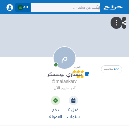
AR
م
2
تقييم
377
متابعة
مشاري بوعسكر
@malaskar7
آخر ظهور الآن
قبل ٥
دفع
سنوات
العمولة