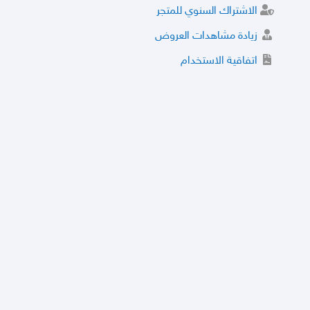
الاشتراك السنوي للمتجر
زيادة مشاهدات العروض
اتفاقية الاستخدام
خدمة الشراء الموثوق
توثيق المتجر و إضافة التراخيص
مركز الأمان
نظام التقييم
نظام الخصم
الحسابات والأرقام الموقوفة
قائمة السلع والعروض الممنوعة
الأسئلة الشائعة
سياسة الخصوصية