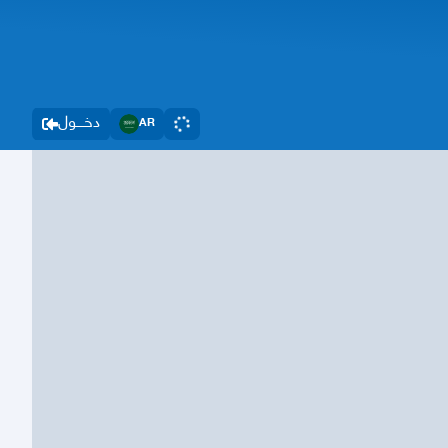
دخــــول
AR