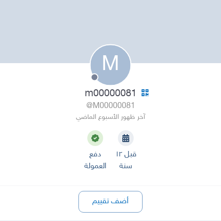
M
m00000081
@M00000081
آخر ظهور الأسبوع الماضي
قبل ١٢
دفع
سنة
العمولة
أضف تقييم