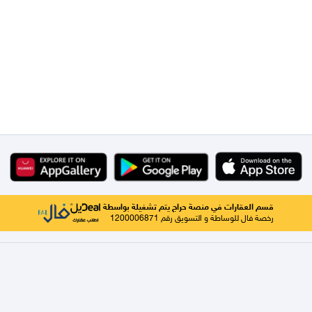
قسم العقارات في منصة حراج يتم تشغيلة بواسطة
رخصة فال للوساطة و التسويق رقم 1200006871