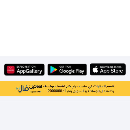
قسم العقارات في منصة حراج يتم تشغيلة بواسطة
رخصة فال للوساطة و التسويق رقم 1200006871