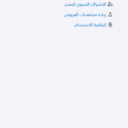
الاشتراك السنوي للمتجر
زيادة مشاهدات العروض
اتفاقية الاستخدام
خدمة الشراء الموثوق
توثيق المتجر و إضافة التراخيص
مركز الأمان
نظام التقييم
نظام الخصم
الحسابات والأرقام الموقوفة
قائمة السلع والعروض الممنوعة
الأسئلة الشائعة
سياسة الخصوصية