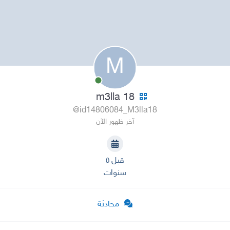
M
m3lla 18
@id14806084_M3lla18
آخر ظهور الآن
قبل ٥
سنوات
محادثة