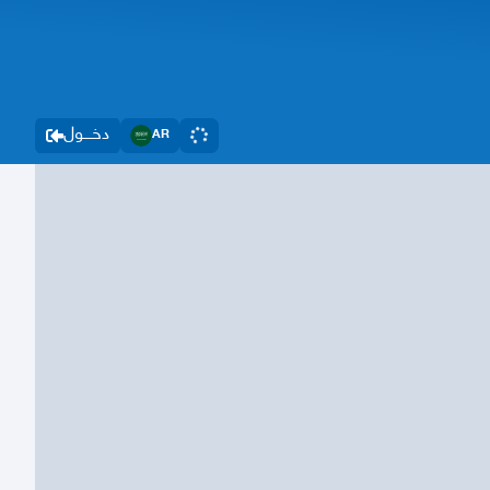
دخــــول
AR