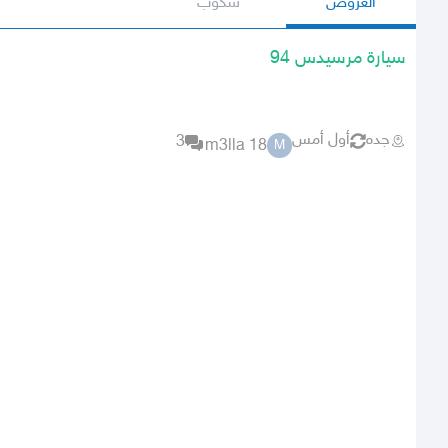
العروض
سكوب
سيارة مرسيدس 94
جده
أول أمس
3
m3lla 18
M