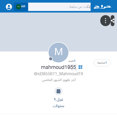
AR
M
0
تقييم
1
متابعة
mahmoud1955
@id3855671_Mahmoud19
آخر ظهور الشهر الماضي
قبل ٩
سنوات