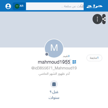
AR
M
0
تقييم
1
متابعة
mahmoud1955
@id3855671_Mahmoud19
آخر ظهور الشهر الماضي
قبل ٩
سنوات