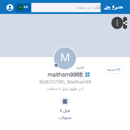
AR
M
0
تقييم
13
متابعة
maitham9966
@id5337085_Maitham99
آخر ظهور قبل ٨ ساعات
قبل ٨
سنوات