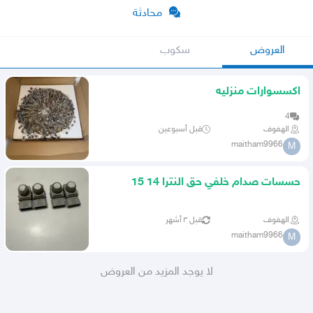
محادثة
العروض
سكوب
اكسسوارات منزليه
4
الهفوف
قبل أسبوعين
maitham9966
M
حسسات صدام خلفي حق النترا 14 15
16مديل
الهفوف
قبل ٣ أشهر
maitham9966
M
لا يوجد المزيد من العروض