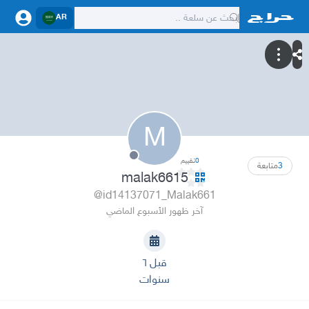
AR
M
0
تقييم
3
متابعة
malak6615
@id14137071_Malak661
آخر ظهور الأسبوع الماضي
قبل ٦
سنوات