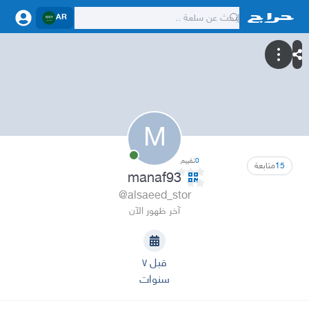
AR
M
0
تقييم
15
متابعة
manaf93
@alsaeed_stor
آخر ظهور الآن
قبل ٧
سنوات