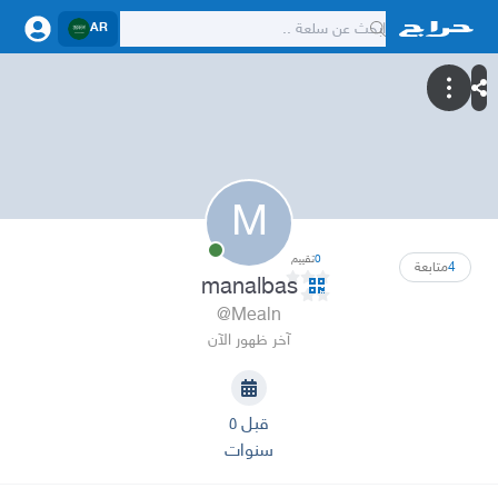
AR
M
0
تقييم
4
متابعة
manalbas
@Mealn
آخر ظهور الآن
قبل ٥
سنوات