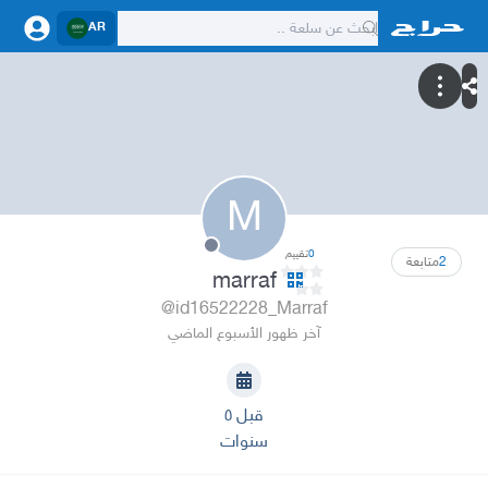
AR
M
0
تقييم
2
متابعة
marraf
@id16522228_Marraf
آخر ظهور الأسبوع الماضي
قبل ٥
سنوات