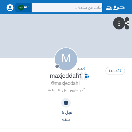
AR
M
0
تقييم
27
متابعة
maxjeddah1
@maxjeddah1
آخر ظهور قبل ١٤ ساعة
قبل ١٤
سنة