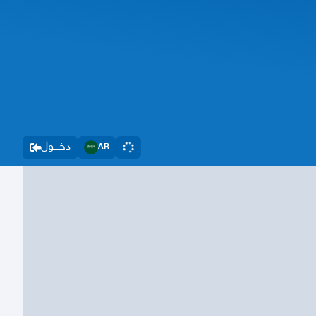
دخــــول
AR