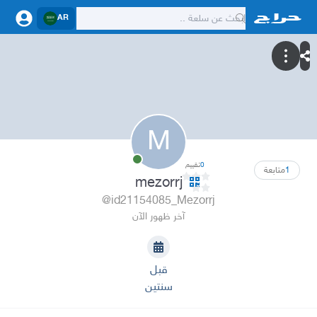
AR
M
0
تقييم
1
متابعة
mezorrj
@id21154085_Mezorrj
آخر ظهور الآن
قبل
سنتين