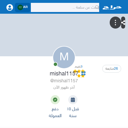
AR
M
3
تقييم
26
متابعة
mishal1157
@mishal1157
آخر ظهور الآن
قبل ١٥
دفع
سنة
العمولة