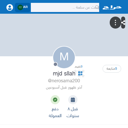
AR
M
0
تقييم
5
متابعة
mjd sllah
@nerosama200
آخر ظهور قبل أسبوعين
قبل ٨
دفع
سنوات
العمولة