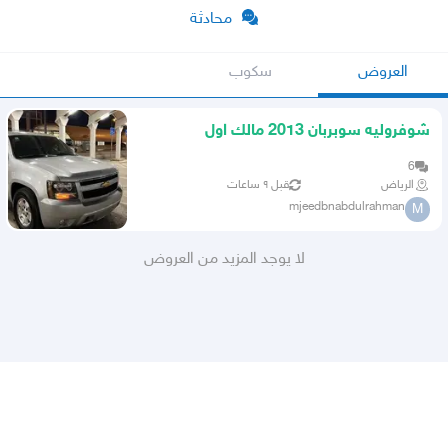
محادثة
العروض
سكوب
شوفروليه سوبربان 2013 مالك اول
6
الرياض
قبل ٩ ساعات
mjeedbnabdulrahman
M
لا يوجد المزيد من العروض