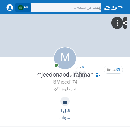
AR
M
0
تقييم
35
متابعة
mjeedbnabdulrahman
@Mjeed174
آخر ظهور الآن
قبل ٦
سنوات