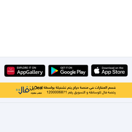
قسم العقارات في منصة حراج يتم تشغيلة بواسطة
رخصة فال للوساطة و التسويق رقم 1200006871