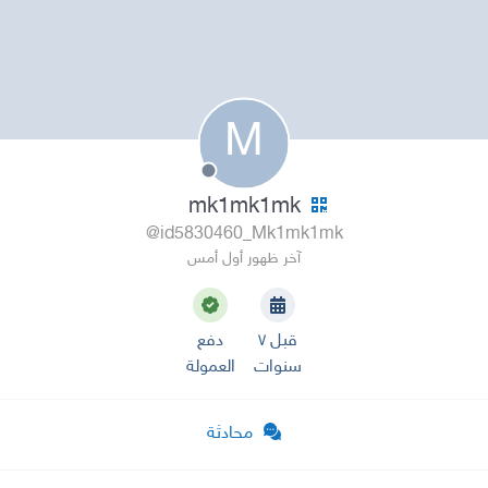
M
mk1mk1mk
@id5830460_Mk1mk1mk
آخر ظهور أول أمس
قبل ٧
دفع
سنوات
العمولة
محادثة