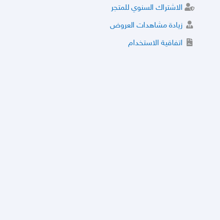
الاشتراك السنوي للمتجر
زيادة مشاهدات العروض
اتفاقية الاستخدام
خدمة الشراء الموثوق
توثيق المتجر و إضافة التراخيص
مركز الأمان
نظام التقييم
نظام الخصم
الحسابات والأرقام الموقوفة
قائمة السلع والعروض الممنوعة
الأسئلة الشائعة
سياسة الخصوصية