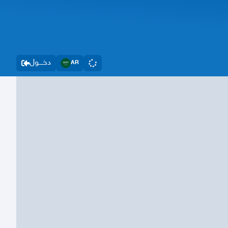
دخــــول
AR