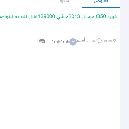
العروض
سكوب
فورد f350 موديل 2013ماشي 139000قابل للزياده للتواصل 0550031
شرورة
قبل ٤ أشهر
6
mk1mk1mk
M