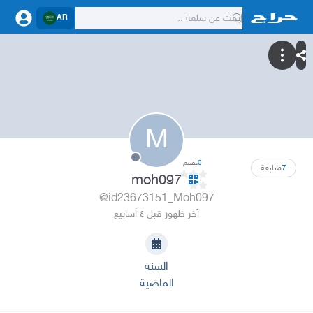
AR
M
0
تقييم
7
متابعة
moh097
@id23673151_Moh097
آخر ظهور قبل ٤ أسابيع
السنة
الماضية