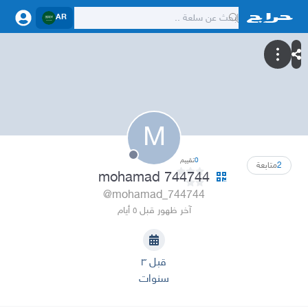
AR
M
0
تقييم
2
متابعة
mohamad 744744
@mohamad_744744
آخر ظهور قبل ٥ أيام
قبل ٣
سنوات