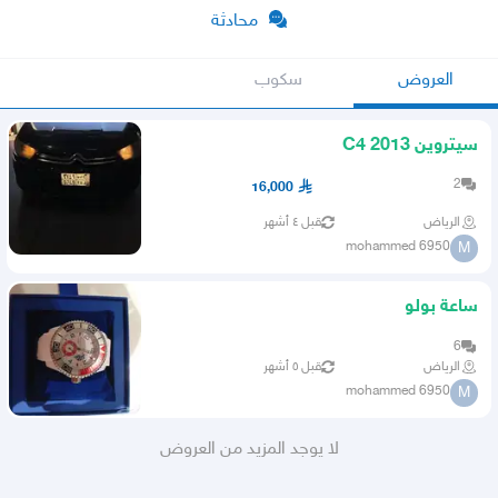
محادثة
العروض
سكوب
سيتروين C4 2013
2
16,000
الرياض
قبل ٤ أشهر
mohammed 6950
M
ساعة بولو
6
الرياض
قبل ٥ أشهر
mohammed 6950
M
لا يوجد المزيد من العروض