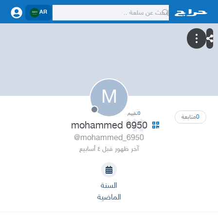
AR
M
0
تقييم
0
متابعة
mohammed 6950
@mohammed_6950
آخر ظهور قبل ٤ أسابيع
السنة
الماضية