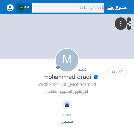
AR
M
0
تقييم
2
متابعة
mohammed qradi
@id22427136_Mohammed
آخر ظهور الأسبوع الماضي
قبل
سنتين