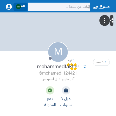
AR
M
1
تقييم
3
متابعة
mohammedfakher
@mohamed_124421
آخر ظهور قبل أسبوعين
قبل ٧
دفع
سنوات
العمولة