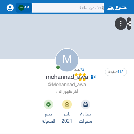
AR
M
72
تقييم
412
متابعة
mohannad_awa
@Mohannad_awa
آخر ظهور الآن
قبل ٨
تاجر
دفع
سنوات
2021
العمولة