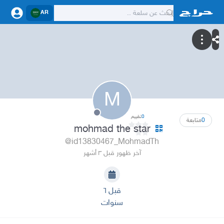
AR
M
0
تقييم
0
متابعة
mohmad the star
@id13830467_MohmadTh
آخر ظهور قبل ٣ أشهر
قبل ٦
سنوات