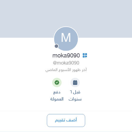
M
moka9090
@moka9090
آخر ظهور الأسبوع الماضي
قبل ٦
دفع
سنوات
العمولة
أضف تقييم