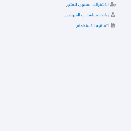
الاشتراك السنوي للمتجر
زيادة مشاهدات العروض
اتفاقية الاستخدام
خدمة الشراء الموثوق
توثيق المتجر و إضافة التراخيص
مركز الأمان
نظام التقييم
نظام الخصم
الحسابات والأرقام الموقوفة
قائمة السلع والعروض الممنوعة
الأسئلة الشائعة
سياسة الخصوصية