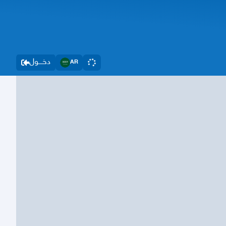
دخــــول
AR