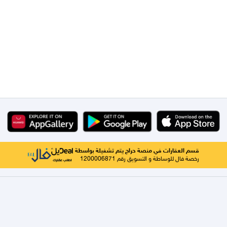
قسم العقارات في منصة حراج يتم تشغيلة بواسطة
رخصة فال للوساطة و التسويق رقم 1200006871