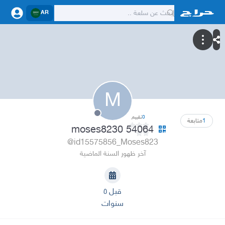
AR
M
0
تقييم
1
متابعة
moses8230 54064
@id15575856_Moses823
آخر ظهور السنة الماضية
قبل ٥
سنوات