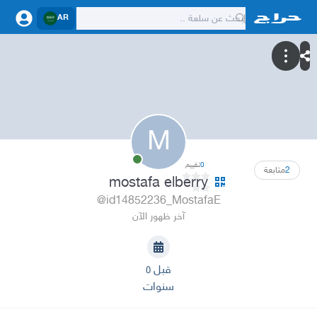
AR
M
0
تقييم
2
متابعة
mostafa elberry
@id14852236_MostafaE
آخر ظهور الآن
قبل ٥
سنوات