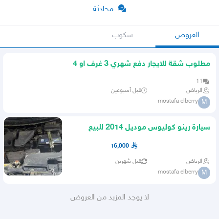
محادثة
العروض
سكوب
مطلوب شقة للايجار دفع شهري 3 غرف او 4
غرف في العزيزية والدا
11
الرياض
قبل أسبوعين
mostafa elberry
M
سيارة رينو كوليوس موديل 2014 للبيع
16,000
الرياض
قبل شهرين
mostafa elberry
M
لا يوجد المزيد من العروض