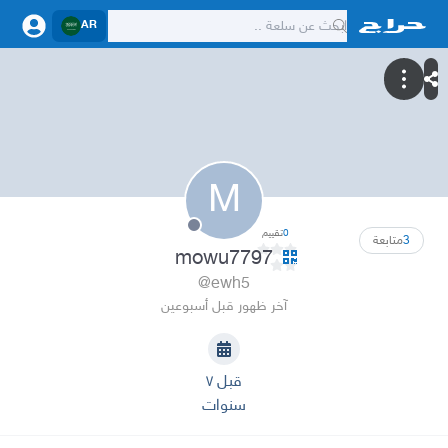
AR
M
0
تقييم
3
متابعة
mowu7797
@ewh5
آخر ظهور قبل أسبوعين
قبل ٧
سنوات