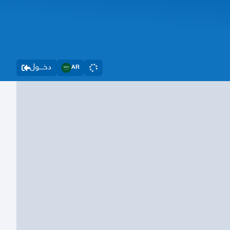
دخــــول
AR