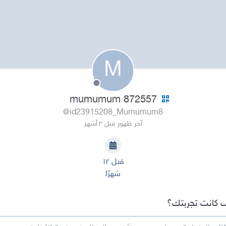
M
mumumum 872557
@id23915208_Mumumum8
آخر ظهور قبل ٣ أشهر
قبل ١٢
شهرًا
 كانت تجربتك؟