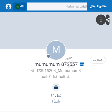
AR
M
0
تقييم
1
متابعة
mumumum 872557
@id23915208_Mumumum8
آخر ظهور قبل ٣ أشهر
قبل ١٢
شهرًا