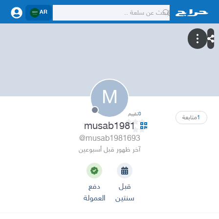
AR
M
0
تقييم
1
متابعة
musab1981
@musab1981693
آخر ظهور قبل أسبوعين
قبل
دفع
سنتين
العمولة